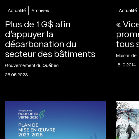
Actualité
Archives
Actualité
Plus de 1 G$ afin
« Vic
d’appuyer la
prom
décarbonation du
tous 
secteur des bâtiments
Maison de 
18.10.2014
Gouvernement du Québec
26.05.2023