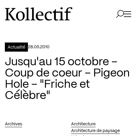
Aller à la page d'accueil
Logo Kollectif
Ouvri
Ouvrir 
28.05.2010
Actualité
Jusqu'au 15 octobre –
Coup de coeur – Pigeon
Hole – "Friche et
Célèbre"
Archives
Architecture
Architecture de paysage