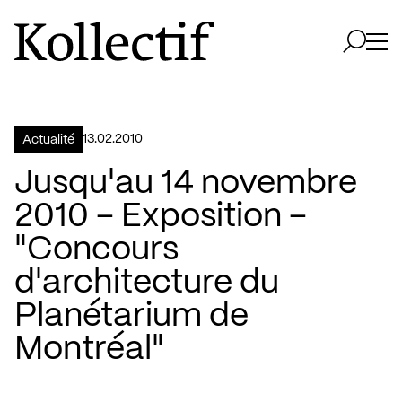
Aller à la page d'accueil
Logo Kollectif
Ouvri
Ouvrir 
13.02.2010
Actualité
Jusqu'au 14 novembre
2010 – Exposition –
"Concours
d'architecture du
Planétarium de
Montréal"