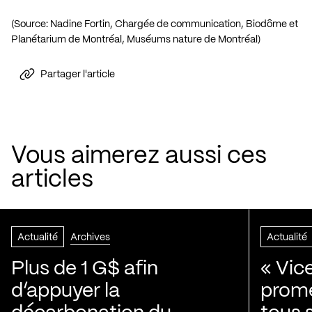
(Source: Nadine Fortin, Chargée de communication, Biodôme et
Planétarium de Montréal, Muséums nature de Montréal)
Partager l'article
Vous aimerez aussi ces
articles
Actualité
Archives
Actualité
Plus de 1 G$ afin
« Vic
d’appuyer la
prom