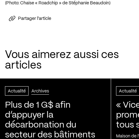
(Photo: Chaise « Roadchip » de Stéphanie Beaudoin)
Partager l'article
Vous aimerez aussi ces
articles
Actualité
Archives
Actualité
Plus de 1 G$ afin
« Vic
d’appuyer la
prom
décarbonation du
tous 
secteur des bâtiments
Maison de 