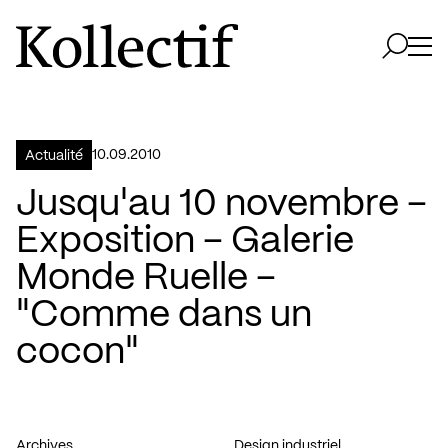
Aller à la page d'accueil
Logo Kollectif
Ouvri
Ouvrir 
10.09.2010
Actualité
Jusqu'au 10 novembre –
Exposition – Galerie
Monde Ruelle –
"Comme dans un
cocon"
Archives
Design industriel