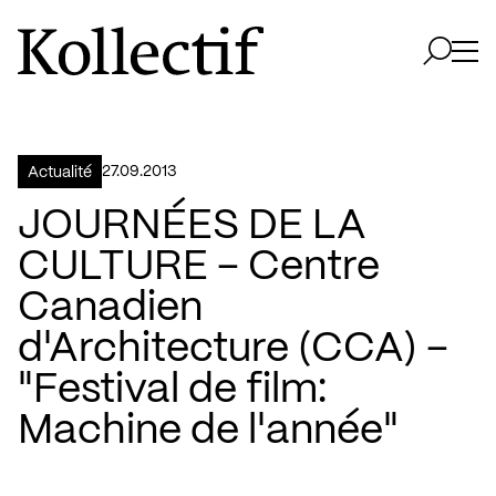
Aller à la page d'accueil
Logo Kollectif
Ouvri
Ouvrir 
27.09.2013
Actualité
JOURNÉES DE LA
CULTURE – Centre
Canadien
d'Architecture (CCA) –
"Festival de film:
Machine de l'année"