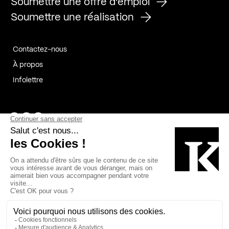
Soumettre une offre d'emploi
Soumettre une réalisation
Contactez-nous
À propos
Infolettre
Page Facebook de Kollectif
Page Instagram de Kollectif
Page Linkedin de Kollectif
Partenaires
Commanditaires
Fabelta_syst_BLAN
Bâtiment-Durable-Québec-1
Esquisses-1
IRAC-1
Contech-2
OC-2
MP-1
v2com-1