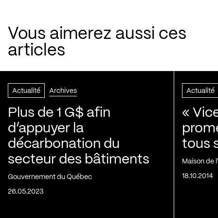
Vous aimerez aussi ces
articles
Actualité
Archives
Actualité
Plus de 1 G$ afin
« Vic
d’appuyer la
prom
décarbonation du
tous 
secteur des bâtiments
Maison de 
18.10.2014
Gouvernement du Québec
26.05.2023