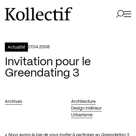
Aller à la page d'accueil
Logo Kollectif
Ouvri
Ouvrir 
27.04.2008
Actualité
Invitation pour le
Greendating 3
Archives
Architecture
Design intérieur
Urbanisme
« Nous avons la joie de vous inviter à participer au Greendating 3