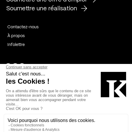
Soumettre une réalisation
Contactez-nous
À propos
Infolettre
Page Facebook de Kollectif
Page Instagram de Kollectif
Page Linkedin de Kollectif
Partenaires
Commanditaires
Fabelta_syst_BLAN
Bâtiment-Durable-Québec-1
Esquisses-1
IRAC-1
Contech-2
OC-2
MP-1
v2com-1