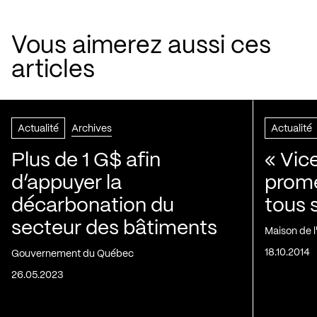
Vous aimerez aussi ces
articles
Actualité
Archives
Actualité
Plus de 1 G$ afin
« Vic
d’appuyer la
prom
décarbonation du
tous 
secteur des bâtiments
Maison de 
18.10.2014
Gouvernement du Québec
26.05.2023