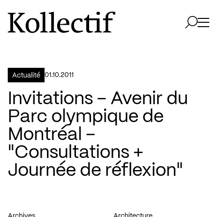
Aller à la page d'accueil
Logo Kollectif
Ouvri
Ouvrir 
01.10.2011
Actualité
Invitations – Avenir du
Parc olympique de
Montréal –
"Consultations +
Journée de réflexion"
Archives
Architecture