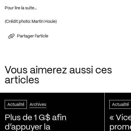
Pour lire la suite…
(Crédit photo: Martin Houle)
Partager l'article
Vous aimerez aussi ces
articles
Actualité
Archives
Actualité
Plus de 1 G$ afin
« Vic
d’appuyer la
prom