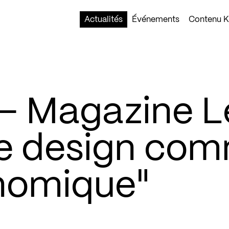
Actualités
Événements
Contenu Ko
– Magazine L
"Le design co
nomique"