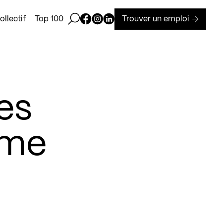
Ouvrir la barre de recherche
Page Facebook de Kollectif
Page Instagram de Kollectif
Page Linkedin de Kollectif
Trouver un emploi
llectif
Top 100
es
mme