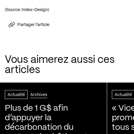
(Source: Index-Design)
Partager l'article
Vous aimerez aussi ces
articles
Actualité
Archives
Actualité
Plus de 1 G$ afin
« Vic
d’appuyer la
prom
décarbonation du
tous 