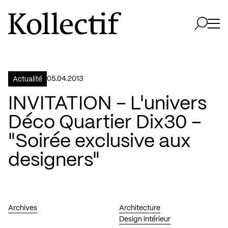
Aller à la page d'accueil
Logo Kollectif
Ouvri
Ouvrir 
05.04.2013
Actualité
INVITATION – L'univers
Déco Quartier Dix30 –
"Soirée exclusive aux
designers"
Archives
Architecture
Design intérieur