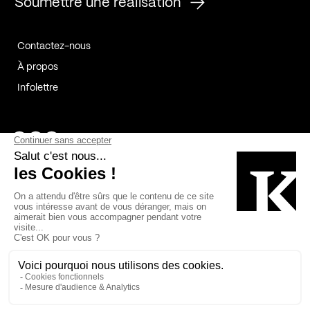
Soumettre une réalisation
Contactez-nous
À propos
Infolettre
Page Facebook de Kollectif
Page Instagram de Kollectif
Page Linkedin de Kollectif
Partenaires
Commanditaires
Fabelta_syst_BLAN
Bâtiment-Durable-Québec-1
Esquisses-1
IRAC-1
Contech-2
OC-2
MP-1
v2com-1
©2026 Kollectif. Tous droits réservés.