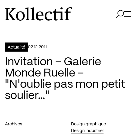
Aller à la page d'accueil
Logo Kollectif
Ouvri
Ouvrir 
02.12.2011
Actualité
Invitation – Galerie
Monde Ruelle –
"N'oublie pas mon petit
soulier…"
Archives
Design graphique
Design industriel