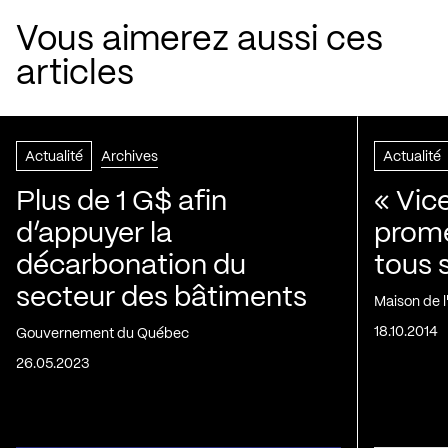
Vous aimerez aussi ces
articles
Actualité
Archives
Actualité
Plus de 1 G$ afin
« Vic
d’appuyer la
prom
décarbonation du
tous 
secteur des bâtiments
Maison de 
18.10.2014
Gouvernement du Québec
26.05.2023