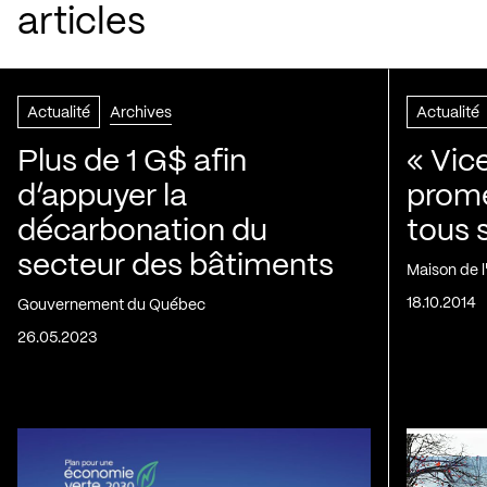
articles
Actualité
Archives
Actualité
Plus de 1 G$ afin
« Vic
d’appuyer la
prom
décarbonation du
tous 
secteur des bâtiments
Maison de 
18.10.2014
Gouvernement du Québec
26.05.2023