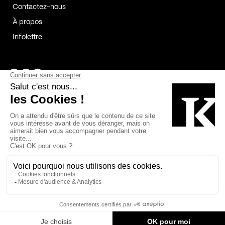
Contactez-nous
À propos
Infolettre
Page Facebook de Kollectif
Page Instagram de Kollectif
Page Linkedin de Kollectif
Partenaires
Commanditaires
Fabelta_syst_BLAN
Bâtiment-Durable-Québec-1
Esquisses-1
IRAC-1
Contech-2
OC-2
MP-1
v2com-1
©2026 Kollectif. Tous droits réservés.
Crédits
Légal
Cookies