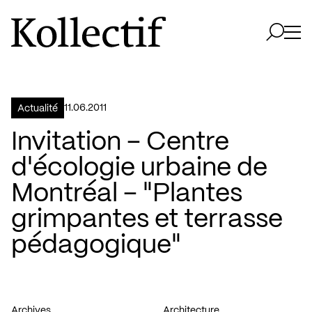
Aller à la page d'accueil
Logo Kollectif
Ouvri
Ouvrir 
11.06.2011
Actualité
Invitation – Centre
d'écologie urbaine de
Montréal – "Plantes
grimpantes et terrasse
pédagogique"
Archives
Architecture