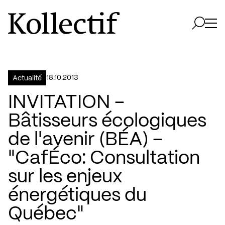
Aller à la page d'accueil
Logo Kollectif
Ouvri
Ouvrir 
18.10.2013
Actualité
INVITATION –
Bâtisseurs écologiques
de l'avenir (BÉA) –
"CafÉco: Consultation
sur les enjeux
énergétiques du
Québec"