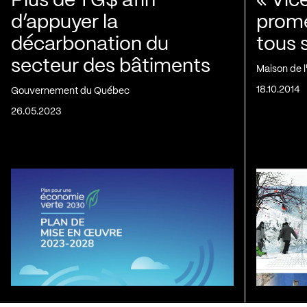
Plus de 1 G$ afin
« Vic
d’appuyer la
prom
décarbonation du
tous 
secteur des bâtiments
Maison de 
18.10.2014
Gouvernement du Québec
26.05.2023