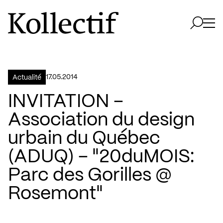
Aller à la page d'accueil
Logo Kollectif
Ouvri
Ouvrir 
17.05.2014
Actualité
INVITATION –
Association du design
urbain du Québec
(ADUQ) – "20duMOIS:
Parc des Gorilles @
Rosemont"