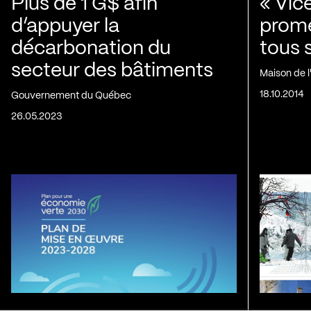
Plus de 1 G$ afin
« Vic
d’appuyer la
prom
décarbonation du
tous 
secteur des bâtiments
Maison de 
18.10.2014
Gouvernement du Québec
26.05.2023