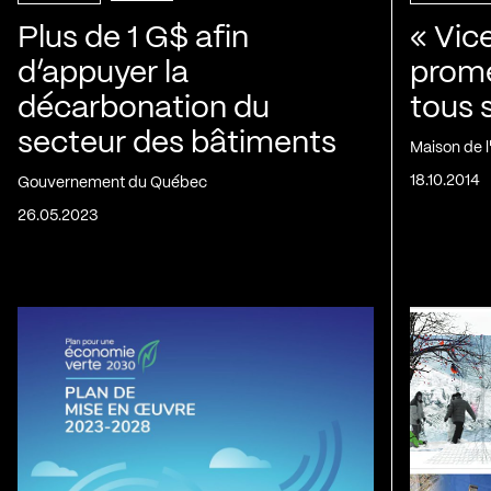
Plus de 1 G$ afin
« Vic
d’appuyer la
prom
décarbonation du
tous 
secteur des bâtiments
Maison de 
18.10.2014
Gouvernement du Québec
26.05.2023