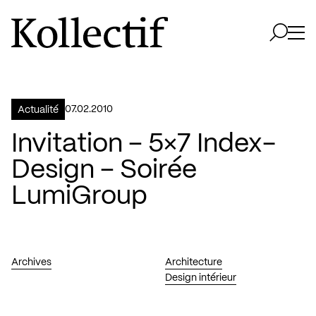
Aller à la page d'accueil
Logo Kollectif
Ouvri
Ouvrir 
07.02.2010
Actualité
Invitation – 5×7 Index-
Design – Soirée
LumiGroup
Archives
Architecture
Design intérieur