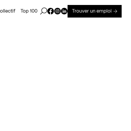
Ouvrir la barre de recherche
Page Facebook de Kollectif
Page Instagram de Kollectif
Page Linkedin de Kollectif
Trouver un emploi
llectif
Top 100