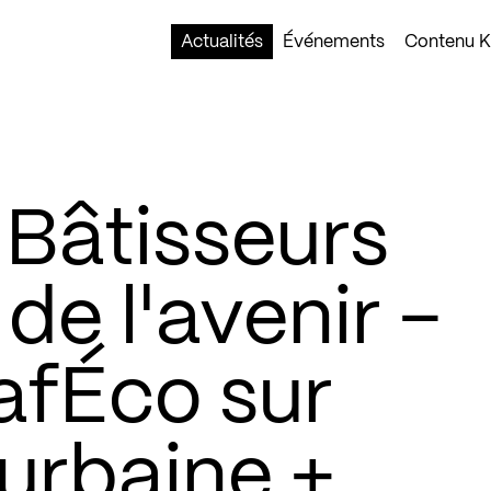
Actualités
Événements
Contenu Ko
– Bâtisseurs
de l'avenir –
afÉco sur
 urbaine +