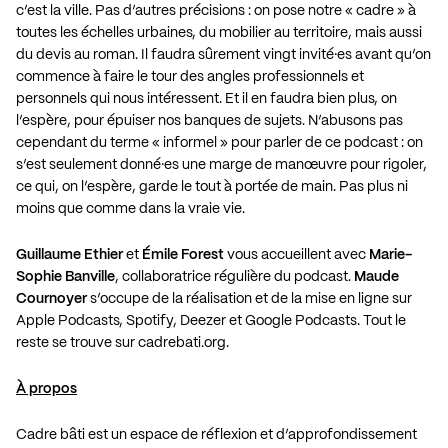
c’est la ville. Pas d’autres précisions : on pose notre « cadre » à
toutes les échelles urbaines, du mobilier au territoire, mais aussi
du devis au roman. Il faudra sûrement vingt invité·es avant qu’on
commence à faire le tour des angles professionnels et
personnels qui nous intéressent. Et il en faudra bien plus, on
l’espère, pour épuiser nos banques de sujets. N’abusons pas
cependant du terme « informel » pour parler de ce podcast : on
s’est seulement donné·es une marge de manœuvre pour rigoler,
ce qui, on l’espère, garde le tout à portée de main. Pas plus ni
moins que comme dans la vraie vie.
Guillaume Ethier
et
Émile Forest
vous accueillent avec
Marie-
Sophie Banville
, collaboratrice régulière du podcast.
Maude
Cournoyer
s’occupe de la réalisation et de la mise en ligne sur
Apple Podcasts
,
Spotify
,
Deezer
et
Google Podcasts
. Tout le
reste se trouve sur
cadrebati.org
.
À propos
Cadre bâti est un espace de réflexion et d’approfondissement