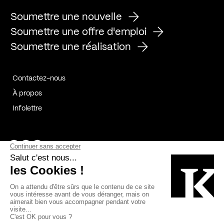
Soumettre une nouvelle
Soumettre une offre d'emploi
Soumettre une réalisation
Contactez-nous
À propos
Infolettre
Page Facebook de Kollectif
Page Instagram de Kollectif
Page Linkedin de Kollectif
Partenaires
Commanditaires
Fabelta_syst_BLAN
Bâtiment-Durable-Québec-1
Esquisses-1
IRAC-1
Contech-2
OC-2