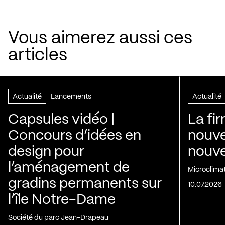
Vous aimerez aussi ces
articles
Actualité
Lancements
Actualité
Capsules vidéo |
La fi
Concours d’idées en
nouve
design pour
nouvel
l’aménagement de
Microclima
gradins permanents sur
10.07.2026
l’île Notre-Dame
Société du parc Jean-Drapeau