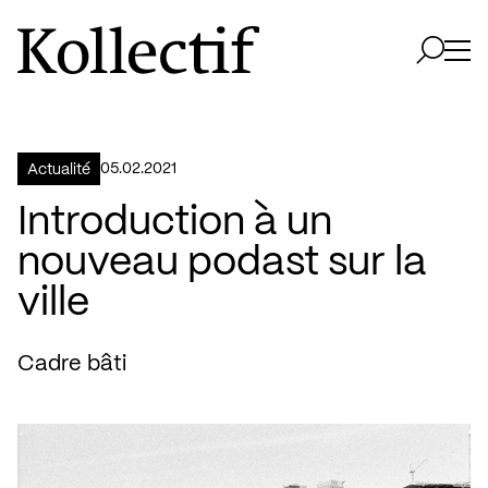
Aller à la page d'accueil
Logo Kollectif
Ouvri
Ouvrir 
05.02.2021
Actualité
Introduction à un
nouveau podast sur la
ville
Cadre bâti