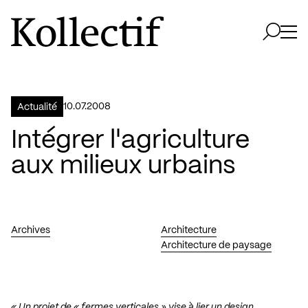
Aller à la page d'accueil
Logo Kollectif
Ouvri
Ouvrir 
10.07.2008
Actualité
Intégrer l'agriculture
aux milieux urbains
Archives
Architecture
Architecture de paysage
« Un projet de «
fermes verticales
» vise à lier un design