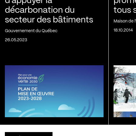
d’appuyer la
prom
décarbonation du
tous 
secteur des bâtiments
Maison de 
18.10.2014
Gouvernement du Québec
26.05.2023