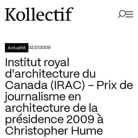
Aller à la page d'accueil
Logo Kollectif
Ouvri
Ouvrir 
02.07.2009
Actualité
Institut royal
d'architecture du
Canada (IRAC) – Prix de
journalisme en
architecture de la
présidence 2009 à
Christopher Hume