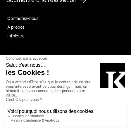
Soumettre une réalisation
Contactez-nous
À propos
Infolettre
Page Facebook de Kollectif
Page Instagram de Kollectif
Page Linkedin de Kollectif
Partenaires
Commanditaires
Fabelta_syst_BLAN
Bâtiment-Durable-Québec-1
Esquisses-1
IRAC-1
Contech-2
OC-2
MP-1
v2com-1
©2026 Kollectif. Tous droits réservés.