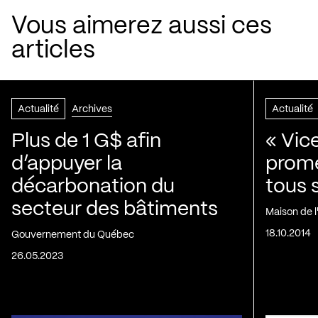
Vous aimerez aussi ces
articles
Actualité
Archives
Actualité
Plus de 1 G$ afin
« Vic
d’appuyer la
prom
décarbonation du
tous 
secteur des bâtiments
Maison de 
18.10.2014
Gouvernement du Québec
26.05.2023