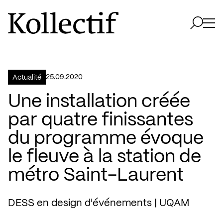
Aller à la page d'accueil
Logo Kollectif
Ouvri
Ouvrir 
25.09.2020
Actualité
Une installation créée
par quatre finissantes
du programme évoque
le fleuve à la station de
métro Saint-Laurent
DESS en design d'événements | UQAM