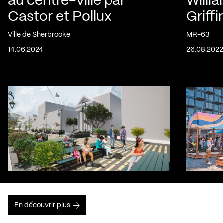
au centre-ville par
Willi
Castor et Pollux
Griff
Ville de Sherbrooke
MR-63
14.06.2024
26.08.202
En découvrir plus