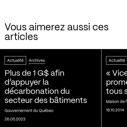
Vous aimerez aussi ces
articles
Actualité
Archives
Actualité
Plus de 1 G$ afin
« Vic
d’appuyer la
prom
décarbonation du
tous 
secteur des bâtiments
Maison de 
18.10.2014
Gouvernement du Québec
26.05.2023