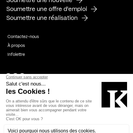
Soumettre une nouvelle
Soumettre une offre d'emploi
Soumettre une réalisation
Contactez-nous
À propos
Infolettre
Page Facebook de Kollectif
Page Instagram de Kollectif
Page Linkedin de Kollectif
Partenaires
Commanditaires
Fabelta_syst_BLAN
Bâtiment-Durable-Québec-1
Esquisses-1
IRAC-1
Contech-2
OC-2
MP-1
v2com-1