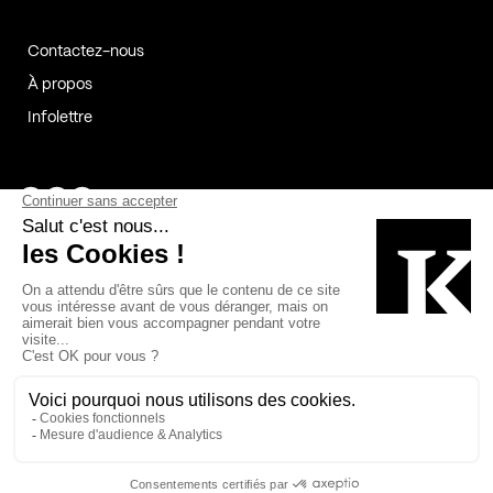
Contactez-nous
À propos
Infolettre
Page Facebook de Kollectif
Page Instagram de Kollectif
Page Linkedin de Kollectif
Partenaires
Commanditaires
Fabelta_syst_BLAN
Bâtiment-Durable-Québec-1
Esquisses-1
IRAC-1
Contech-2
OC-2
MP-1
v2com-1
©2026 Kollectif. Tous droits réservés.