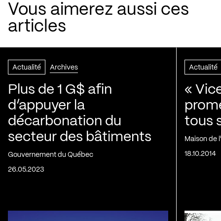
Vous aimerez aussi ces
articles
Actualité
Archives
Actualité
Plus de 1 G$ afin
« Vic
d’appuyer la
prom
décarbonation du
tous 
secteur des bâtiments
Maison de 
18.10.2014
Gouvernement du Québec
26.05.2023