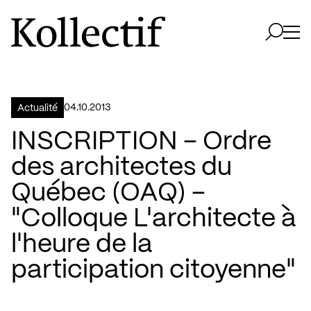
Aller à la page d'accueil
Logo Kollectif
Ouvri
Ouvrir 
04.10.2013
Actualité
INSCRIPTION – Ordre
des architectes du
Québec (OAQ) –
"Colloque L'architecte à
l'heure de la
participation citoyenne"