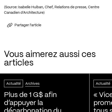
(Source: Isabelle Huiban, Chef, Relations de presse, Centre
Canadien d’Architecture)
Partager l'article
Vous aimerez aussi ces
articles
Actualité
Archives
Actualité
Plus de 1 G$ afin
« Vic
d’appuyer la
prom
décarbonation du
tous 