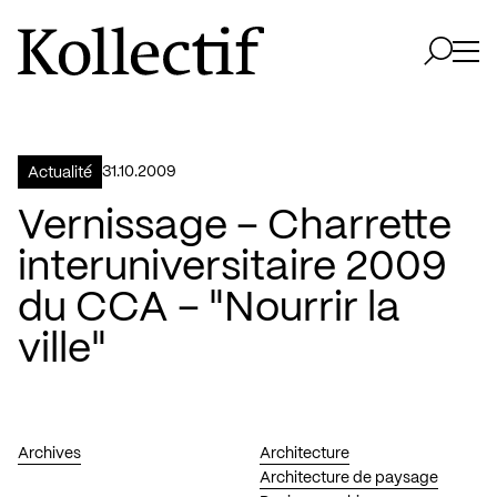
Aller à la page d'accueil
Logo Kollectif
Ouvri
Ouvrir 
31.10.2009
Actualité
Vernissage – Charrette
interuniversitaire 2009
du CCA – "Nourrir la
ville"
Archives
Architecture
Architecture de paysage