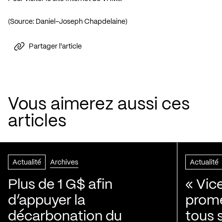
(Source: Daniel-Joseph Chapdelaine)
Partager l'article
Vous aimerez aussi ces
articles
Actualité
Archives
Actualité
Plus de 1 G$ afin
« Vic
d’appuyer la
prom
décarbonation du
tous 