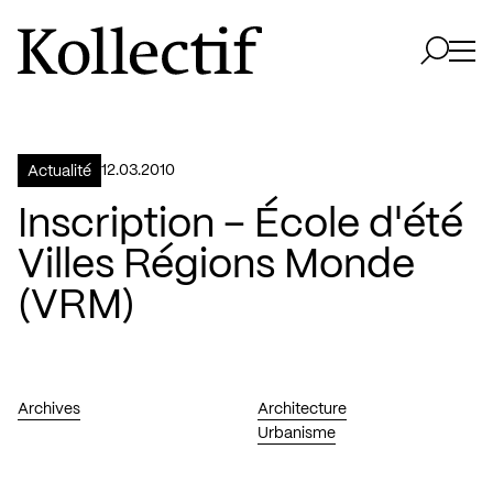
Aller à la page d'accueil
Logo Kollectif
Ouvri
Ouvrir 
12.03.2010
Actualité
Inscription – École d'été
Villes Régions Monde
(VRM)
Archives
Architecture
Urbanisme