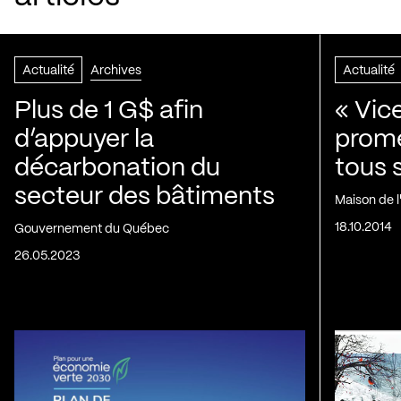
Actualité
Archives
Actualité
Plus de 1 G$ afin
« Vic
d’appuyer la
prom
décarbonation du
tous 
secteur des bâtiments
Maison de 
18.10.2014
Gouvernement du Québec
26.05.2023