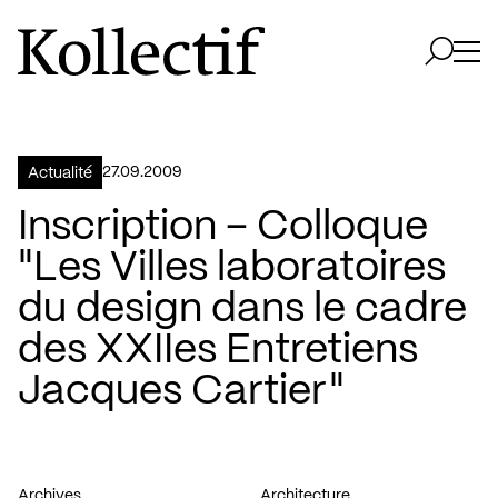
Aller à la page d'accueil
Logo Kollectif
Ouvri
Ouvrir 
27.09.2009
Actualité
Inscription – Colloque
"Les Villes laboratoires
du design dans le cadre
des XXIIes Entretiens
Jacques Cartier"
Archives
Architecture