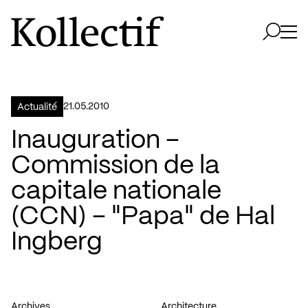
Aller à la page d'accueil
Logo Kollectif
Ouvri
Ouvrir 
21.05.2010
Actualité
Inauguration –
Commission de la
capitale nationale
(CCN) – "Papa" de Hal
Ingberg
Archives
Architecture