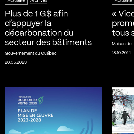
Actualité
Archives
Actualité
Plus de 1 G$ afin
« Vic
d’appuyer la
prom
décarbonation du
tous 
secteur des bâtiments
Maison de 
18.10.2014
Gouvernement du Québec
26.05.2023