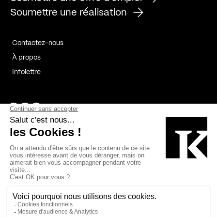
Soumettre une réalisation
Contactez-nous
À propos
Infolettre
Page Facebook de Kollectif
Page Instagram de Kollectif
Page Linkedin de Kollectif
Partenaires
Commanditaires
Fabelta_syst_BLAN
Bâtiment-Durable-Québec-1
Esquisses-1
IRAC-1
Contech-2
OC-2
MP-1
v2com-1