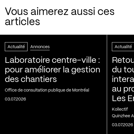
Vous aimerez aussi ces
articles
Actualité
Annonces
Actualité
Laboratoire centre-ville :
Retou
pour améliorer la gestion
du to
des chantiers
inter
au pr
Office de consultation publique de Montréal
Les E
03.07.2026
Kollectif
Quinzhee A
03.07.2026