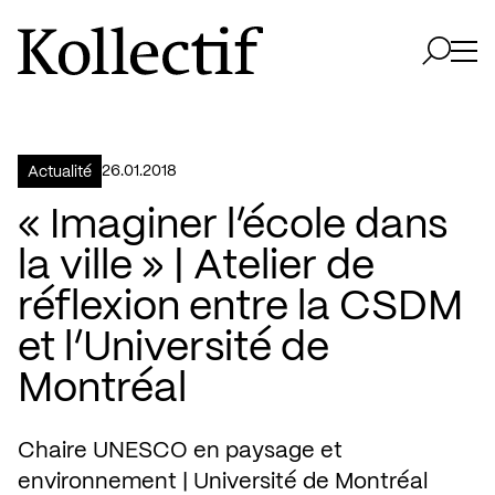
Aller à la page d'accueil
Logo Kollectif
Ouvri
Ouvrir 
26.01.2018
Actualité
« Imaginer l’école dans
la ville » | Atelier de
réflexion entre la CSDM
et l’Université de
Montréal
Chaire UNESCO en paysage et
environnement | Université de Montréal