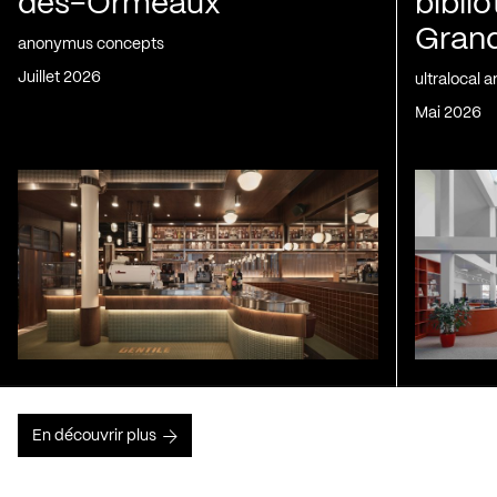
des-Ormeaux
bibli
Gran
anonymus concepts
juillet 2026
ultralocal 
mai 2026
En découvrir plus