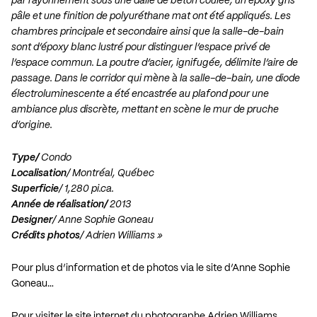
par rayonnement sous une dalle de béton coulée; un époxy gris
pâle et une
finition de polyuréthane mat ont été appliqués. Les
chambres principale et secondaire
ainsi que la salle-de-bain
sont d’époxy blanc lustré pour distinguer l’espace privé de
l’espace commun. La poutre d’acier, ignifugée, délimite l’aire de
passage. Dans le
corridor qui mène à la salle-de-bain, une diode
électroluminescente a été encastrée au
plafond pour une
ambiance plus discrète, mettant en scène le mur de pruche
d’origine.
Type/
Condo
Localisation
/ Montréal, Québec
Superficie
/ 1,280 pi.ca.
Année de réalisation/
2013
Designer
/ Anne Sophie Goneau
Crédits photos
/ Adrien Williams »
Pour plus d’information et de photos via le site d’Anne Sophie
Goneau…
Pour visiter le site internet du photographe Adrien Williams…