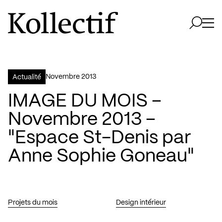
Aller à la page d'accueil
Logo Kollectif
Ouvri
Ouvrir 
novembre 2013
Actualité
IMAGE DU MOIS –
Novembre 2013 –
"Espace St-Denis par
Anne Sophie Goneau"
Projets du mois
Design intérieur