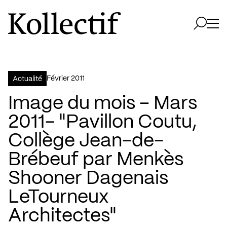
Aller à la page d'accueil
Logo Kollectif
Ouvri
Ouvrir 
février 2011
Actualité
Image du mois – Mars
2011- "Pavillon Coutu,
Collège Jean-de-
Brébeuf par Menkès
Shooner Dagenais
LeTourneux
Architectes"