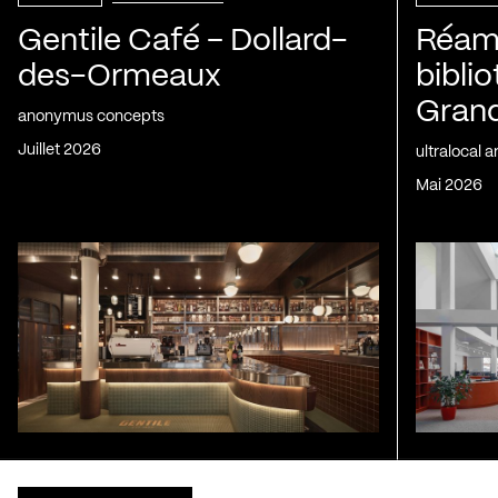
Gentile Café – Dollard-
Réam
des-Ormeaux
bibli
Gran
anonymus concepts
juillet 2026
ultralocal 
mai 2026