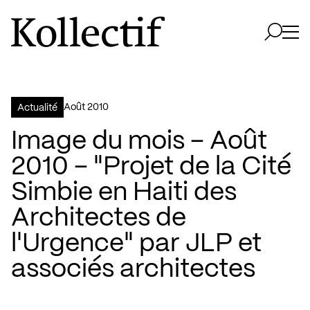
Aller à la page d'accueil
Logo Kollectif
Ouvri
Ouvrir 
août 2010
Actualité
Image du mois – Août
2010 – "Projet de la Cité
Simbie en Haiti des
Architectes de
l'Urgence" par JLP et
associés architectes