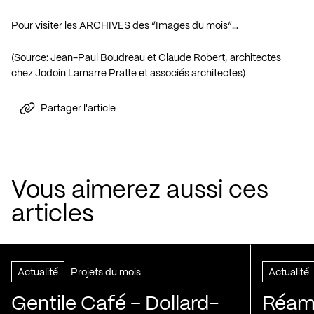
Pour visiter les ARCHIVES des “Images du mois”…
(Source: Jean-Paul Boudreau et Claude Robert, architectes
chez Jodoin Lamarre Pratte et associés architectes)
Partager l'article
Vous aimerez aussi ces
articles
Actualité
Projets du mois
Actualité
Gentile Café – Dollard-
Réam