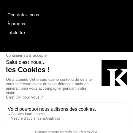
Contactez-nous
À propos
Infolettre
Page Facebook de Kollectif
Page Instagram de Kollectif
Page Linkedin de Kollectif
Partenaires
Commanditaires
Fabelta_syst_BLAN
Bâtiment-Durable-Québec-1
Esquisses-1
IRAC-1
Contech-2
OC-2
MP-1
v2com-1
©2026 Kollectif. Tous droits réservés.