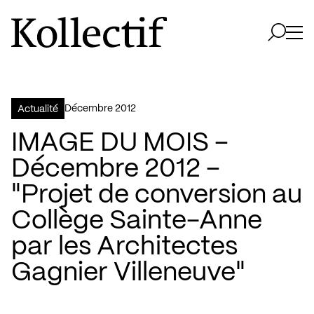
Aller à la page d'accueil
Logo Kollectif
Ouvri
Ouvrir 
décembre 2012
Actualité
IMAGE DU MOIS –
Décembre 2012 –
"Projet de conversion au
Collège Sainte-Anne
par les Architectes
Gagnier Villeneuve"