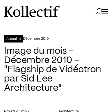
Aller à la page d'accueil
Logo Kollectif
Ouvri
Ouvrir 
décembre 2010
Actualité
Image du mois –
Décembre 2010 –
"Flagship de Vidéotron
par Sid Lee
Architecture"
Projets du mois
Architecture