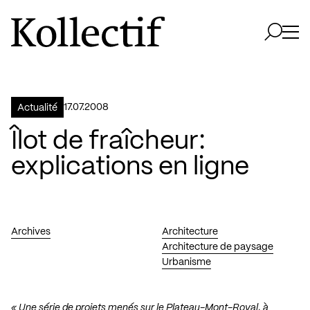
Aller à la page d'accueil
Logo Kollectif
Ouvri
Ouvrir 
17.07.2008
Actualité
Îlot de fraîcheur:
explications en ligne
Archives
Architecture
Architecture de paysage
Urbanisme
« Une série de projets menés sur le Plateau-Mont-Royal, à