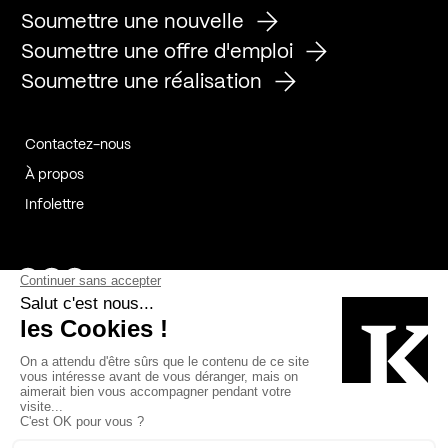
Soumettre une nouvelle
Soumettre une offre d'emploi
Soumettre une réalisation
Contactez-nous
À propos
Infolettre
Page Facebook de Kollectif
Page Instagram de Kollectif
Page Linkedin de Kollectif
Partenaires
Commanditaires
Fabelta_syst_BLAN
Bâtiment-Durable-Québec-1
Esquisses-1
IRAC-1
Contech-2
OC-2