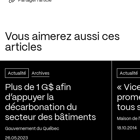
Partager l'article
Vous aimerez aussi ces
articles
Actualité
Archives
Actualité
Plus de 1 G$ afin
« Vic
d’appuyer la
prom
décarbonation du
tous 
secteur des bâtiments
Maison de 
18.10.2014
Gouvernement du Québec
26.05.2023