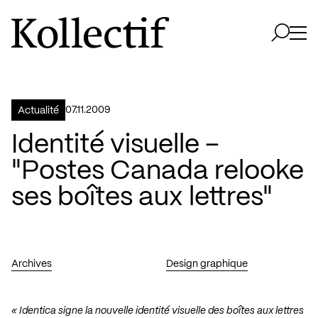
Aller à la page d'accueil
Logo Kollectif
Ouvri
Ouvrir 
07.11.2009
Actualité
Identité visuelle –
"Postes Canada relooke
ses boîtes aux lettres"
Archives
Design graphique
«
Identica
signe la nouvelle identité visuelle des boîtes aux lettres