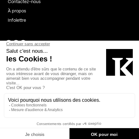
Contactez-nous
À propos
Infolettre
Page Facebook de Kollectif
Page Instagram de Kollectif
Page Linkedin de Kollectif
Partenaires
Commanditaires
Fabelta_syst_BLAN
Bâtiment-Durable-Québec-1
Esquisses-1
IRAC-1
Contech-2
OC-2
MP-1
v2com-1
©2026 Kollectif. Tous droits réservés.
Crédits
Légal
Cookies