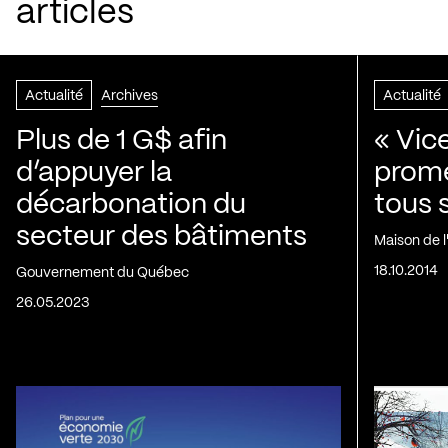
articles
Actualité
Archives
Actualité
Plus de 1 G$ afin
« Vic
d’appuyer la
prom
décarbonation du
tous 
secteur des bâtiments
Maison de 
18.10.2014
Gouvernement du Québec
26.05.2023