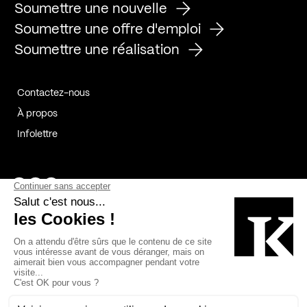
Soumettre une nouvelle
Soumettre une offre d'emploi
Soumettre une réalisation
Contactez-nous
À propos
Infolettre
Page Facebook de Kollectif
Page Instagram de Kollectif
Page Linkedin de Kollectif
Partenaires
Commanditaires
Fabelta_syst_BLAN
Bâtiment-Durable-Québec-1
Esquisses-1
IRAC-1
Contech-2
OC-2