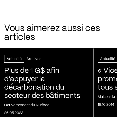
Vous aimerez aussi ces
articles
Actualité
Archives
Actualité
Plus de 1 G$ afin
« Vic
d’appuyer la
prom
décarbonation du
tous 
secteur des bâtiments
Maison de 
18.10.2014
Gouvernement du Québec
26.05.2023