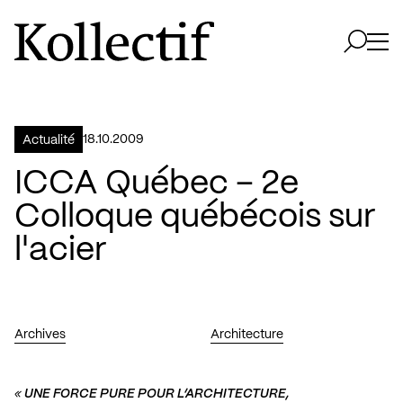
Aller à la page d'accueil
Logo Kollectif
Ouvri
Ouvrir 
18.10.2009
Actualité
ICCA Québec – 2e
Colloque québécois sur
l'acier
Archives
Architecture
«
UNE FORCE PURE POUR L’ARCHITECTURE,