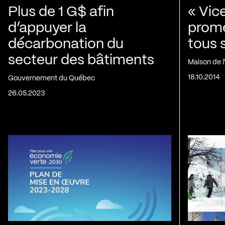
Plus de 1 G$ afin
« Vic
d’appuyer la
prom
décarbonation du
tous 
secteur des bâtiments
Maison de 
18.10.2014
Gouvernement du Québec
26.05.2023