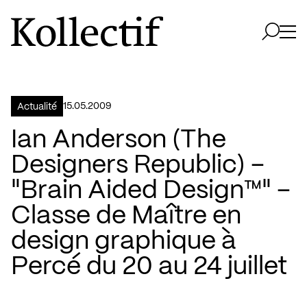
Aller à la page d'accueil
Logo Kollectif
Ouvri
Ouvrir 
15.05.2009
Actualité
Ian Anderson (The
Designers Republic) –
"Brain Aided Design™" –
Classe de Maître en
design graphique à
Percé du 20 au 24 juillet