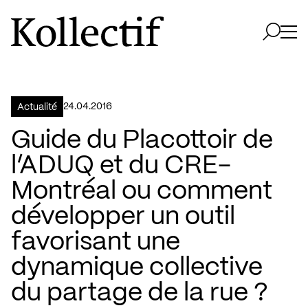
Aller à la page d'accueil
Logo Kollectif
Ouvri
Ouvrir 
24.04.2016
Actualité
Guide du Placottoir de
l’ADUQ et du CRE-
Montréal ou comment
développer un outil
favorisant une
dynamique collective
du partage de la rue ?