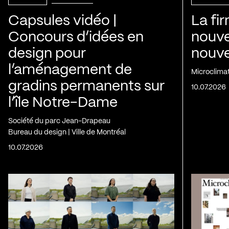
Capsules vidéo |
La fi
Concours d’idées en
nouve
design pour
nouvel
l’aménagement de
Microclima
gradins permanents sur
10.07.2026
l’île Notre-Dame
Société du parc Jean-Drapeau
Bureau du design | Ville de Montréal
10.07.2026