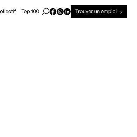
Ouvrir la barre de recherche
Page Facebook de Kollectif
Page Instagram de Kollectif
Page Linkedin de Kollectif
Trouver un emploi
llectif
Top 100