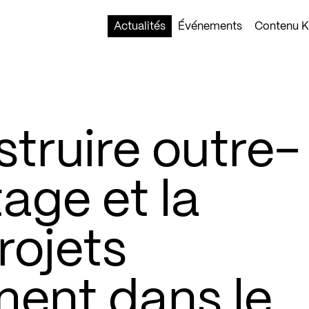
Actualités
Événements
Contenu Ko
truire outre-
age et la
rojets
ent dans le