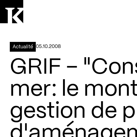
Aller à la page d'accueil
Logo Kollectif
05.10.2008
Actualité
GRIF – "Cons
mer: le mont
gestion de p
d'aménagem