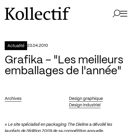
Aller à la page d'accueil
Logo Kollectif
Ouvri
Ouvrir 
23.04.2010
Actualité
Grafika – "Les meilleurs
emballages de l'année"
Archives
Design graphique
Design industriel
« Le site spécialisé en packaging
The Dieline
a dévoilé les
lauréats de l’édition 2009 de sa compétition annuelle.