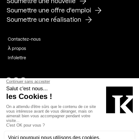
Soumettre une nouvelle
Soumettre une offre d'emploi
Soumettre une réalisation
Contactez-nous
À propos
Infolettre
Page Facebook de Kollectif
Page Instagram de Kollectif
Page Linkedin de Kollectif
Partenaires
Commanditaires
Fabelta_syst_BLAN
Bâtiment-Durable-Québec-1
Esquisses-1
IRAC-1
Contech-2
OC-2