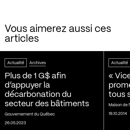
Vous aimerez aussi ces
articles
Actualité
Archives
Actualité
Plus de 1 G$ afin
« Vic
d’appuyer la
prom
décarbonation du
tous 
secteur des bâtiments
Maison de 
18.10.2014
Gouvernement du Québec
26.05.2023