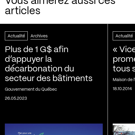
Vous aimerez aussi ces
articles
Actualité
Archives
Actualité
Plus de 1 G$ afin
« Vic
d’appuyer la
prom
décarbonation du
tous 
secteur des bâtiments
Maison de 
18.10.2014
Gouvernement du Québec
26.05.2023