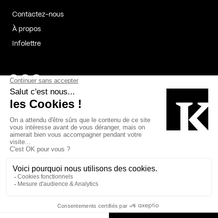
Contactez-nous
À propos
Infolettre
Page Facebook de Kollectif
Page Instagram de Kollectif
Page Linkedin de Kollectif
Partenaires
Commanditaires
Fabelta_syst_BLAN
Bâtiment-Durable-Québec-1
Esquisses-1
IRAC-1
Contech-2
OC-2
MP-1
v2com-1
©2026 Kollectif. Tous droits réservés.
Crédits
Légal
Cookies