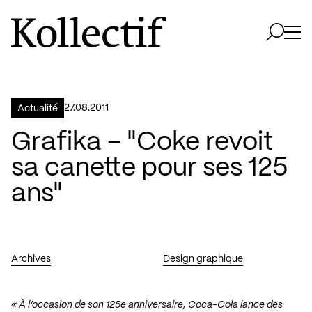
Aller à la page d'accueil
Logo Kollectif
Ouvri
Ouvrir 
27.08.2011
Actualité
Grafika – "Coke revoit
sa canette pour ses 125
ans"
Archives
Design graphique
« À l’occasion de son 125e anniversaire,
Coca-Cola
lance des