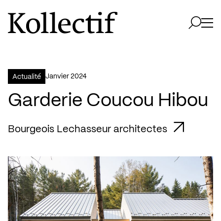
Aller à la page d'accueil
Logo Kollectif
Ouvri
Ouvrir 
janvier 2024
Actualité
Garderie Coucou Hibou
Bourgeois Lechasseur architectes