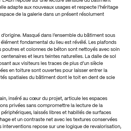
er L’Abri repose sur une lecture sensible du bâtiment
u’elle adapte aux nouveaux usages et respecte l’héritage
’espace de la galerie dans un présent résolument
re d’origine. Masqué dans l’ensemble du bâtiment sous
 élément fondamental du lieu est révélé. Les plafonds
es poutres et colonnes de béton sont nettoyés avec soin
 centenaires et leurs teintes naturelles. La dalle de sol
sant aux visiteurs les traces de plus d’un siècle
cées en toiture sont ouvertes pour laisser entrer la
lités spatiales du bâtiment dont le toit en dent de scie
in, inséré au cœur du projet, articule les espaces
tions privées sans compromettre la lecture de la
périphériques, laissés libres et habillés de surfaces
ochage et un contraste net avec les textures conservées
 interventions repose sur une logique de revalorisation,