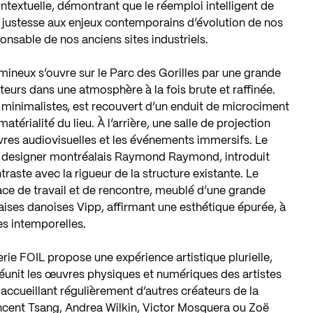
ntextuelle, démontrant que le réemploi intelligent de
 justesse aux enjeux contemporains d’évolution de nos
onsable de nos anciens sites industriels.
lumineux s’ouvre sur le Parc des Gorilles par une grande
iteurs dans une atmosphère à la fois brute et raffinée.
 minimalistes, est recouvert d’un enduit de microciment
atérialité du lieu. À l’arrière, une salle de projection
vres audiovisuelles et les événements immersifs. Le
le designer montréalais Raymond Raymond, introduit
traste avec la rigueur de la structure existante. Le
ace de travail et de rencontre, meublé d’une grande
haises danoises Vipp, affirmant une esthétique épurée, à
es intemporelles.
lerie FOIL propose une expérience artistique plurielle,
réunit les œuvres physiques et numériques des artistes
accueillant régulièrement d’autres créateurs de la
ncent Tsang, Andrea Wilkin, Victor Mosquera ou Zoë