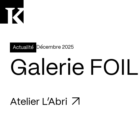
Aller à la page d'accueil
Logo Kollectif
décembre 2025
Actualité
Galerie FOIL
Atelier L’Abri