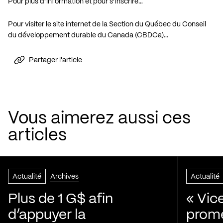
Pour plus d’information et pour s’inscrire…
Pour visiter le site internet de la Section du Québec du Conseil
du développement durable du Canada (CBDCa)…
Partager l'article
Vous aimerez aussi ces
articles
Actualité
Archives
Actualité
Plus de 1 G$ afin
« Vic
d’appuyer la
prom