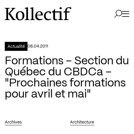
Aller à la page d'accueil
Logo Kollectif
Ouvri
Ouvrir 
08.04.2011
Actualité
Formations – Section du
Québec du CBDCa –
"Prochaines formations
pour avril et mai"
Archives
Architecture