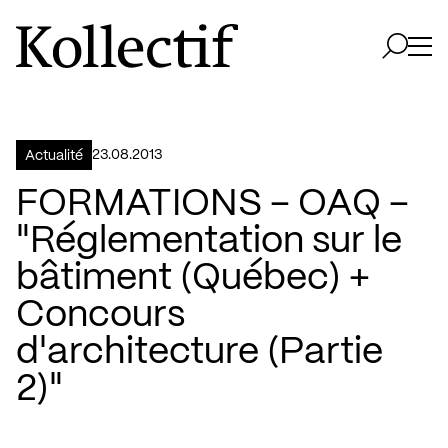
Aller à la page d'accueil
Logo Kollectif
Ouvri
Ouvrir 
23.08.2013
Actualité
FORMATIONS – OAQ –
"Réglementation sur le
bâtiment (Québec) +
Concours
d'architecture (Partie
2)"