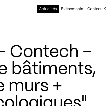
Actualités
Événements
Contenu Ko
– Contech –
e bâtiments,
 murs +
cologiques"