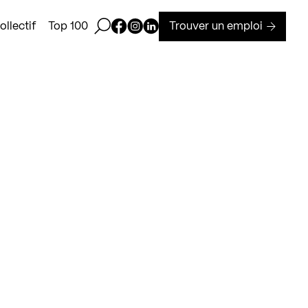
Ouvrir la barre de recherche
Page Facebook de Kollectif
Page Instagram de Kollectif
Page Linkedin de Kollectif
Trouver un emploi
llectif
Top 100