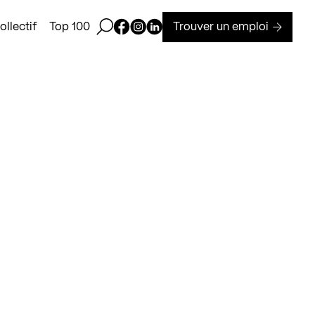
Ouvrir la barre de recherche
Page Facebook de Kollectif
Page Instagram de Kollectif
Page Linkedin de Kollectif
Trouver un emploi
llectif
Top 100