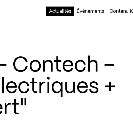
Actualités
Événements
Contenu Ko
– Contech –
lectriques +
rt"