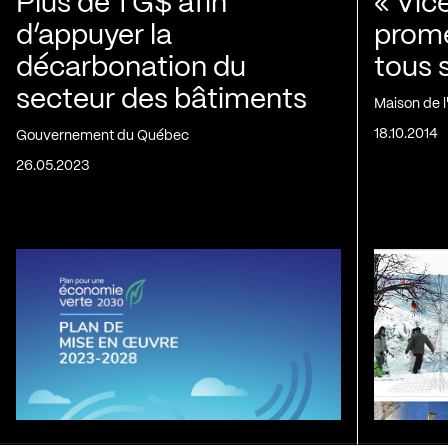
Plus de 1 G$ afin
« Vic
d’appuyer la
prom
décarbonation du
tous 
secteur des bâtiments
Maison de 
18.10.2014
Gouvernement du Québec
26.05.2023