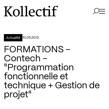
Aller à la page d'accueil
Logo Kollectif
Ouvri
Ouvrir 
10.05.2013
Actualité
FORMATIONS –
Contech –
"Programmation
fonctionnelle et
technique + Gestion de
projet"