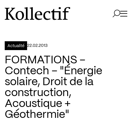
Aller à la page d'accueil
Logo Kollectif
Ouvri
Ouvrir 
22.02.2013
Actualité
FORMATIONS –
Contech – "Énergie
solaire, Droit de la
construction,
Acoustique +
Géothermie"