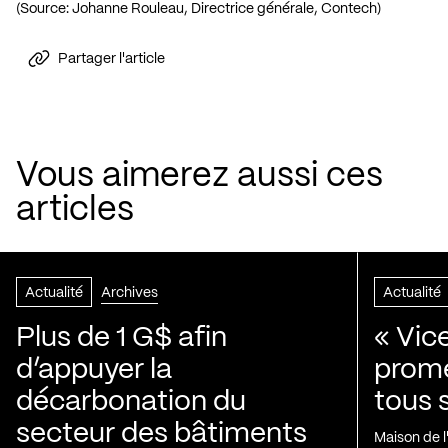
(Source: Johanne Rouleau, Directrice générale, Contech)
Partager l'article
Vous aimerez aussi ces
articles
Actualité
Archives
Actualité
Plus de 1 G$ afin
« Vic
d’appuyer la
prom
décarbonation du
tous 
secteur des bâtiments
Maison de 