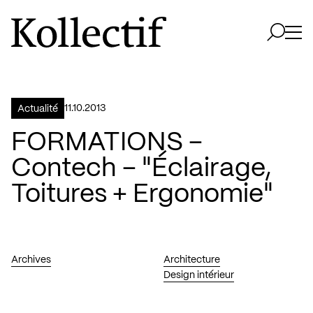
Aller à la page d'accueil
Logo Kollectif
Ouvri
Ouvrir 
11.10.2013
Actualité
FORMATIONS –
Contech – "Éclairage,
Toitures + Ergonomie"
Archives
Architecture
Design intérieur