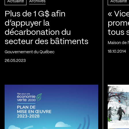
Actualité
Archives
Actualité
Plus de 1 G$ afin
« Vic
d’appuyer la
prom
décarbonation du
tous 
secteur des bâtiments
Maison de 
18.10.2014
Gouvernement du Québec
26.05.2023