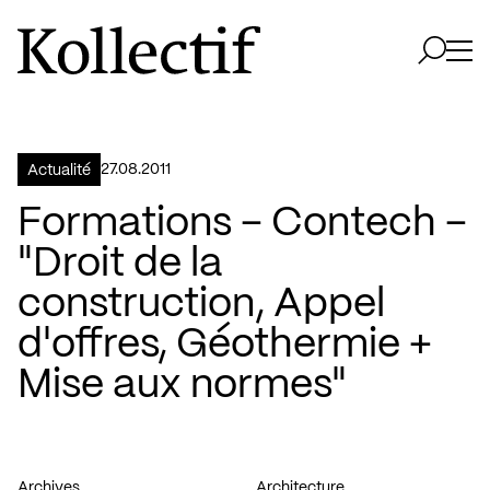
Aller à la page d'accueil
Logo Kollectif
Ouvri
Ouvrir 
27.08.2011
Actualité
Formations – Contech –
"Droit de la
construction, Appel
d'offres, Géothermie +
Mise aux normes"
Archives
Architecture