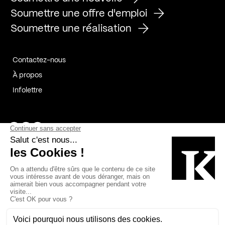
Soumettre une offre d'emploi
Soumettre une réalisation
Contactez-nous
À propos
Infolettre
Page Facebook de Kollectif
Page Instagram de Kollectif
Page Linkedin de Kollectif
Partenaires
Commanditaires
Fabelta_syst_BLAN
Bâtiment-Durable-Québec-1
Esquisses-1
IRAC-1
Contech-2
OC-2
MP-1
v2com-1