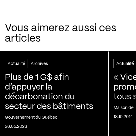
Vous aimerez aussi ces
articles
Actualité
Archives
Actualité
Plus de 1 G$ afin
« Vic
d’appuyer la
prom
décarbonation du
tous 
secteur des bâtiments
Maison de 
18.10.2014
Gouvernement du Québec
26.05.2023