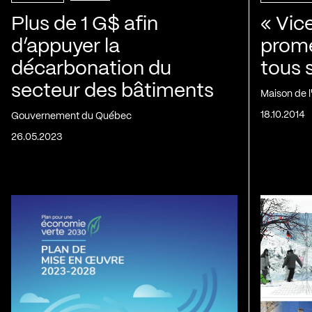
Plus de 1 G$ afin
« Vic
d’appuyer la
prom
décarbonation du
tous 
secteur des bâtiments
Maison de 
18.10.2014
Gouvernement du Québec
26.05.2023