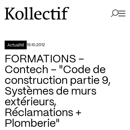
Aller à la page d'accueil
Logo Kollectif
Ouvri
Ouvrir 
19.10.2012
Actualité
FORMATIONS –
Contech – "Code de
construction partie 9,
Systèmes de murs
extérieurs,
Réclamations +
Plomberie"