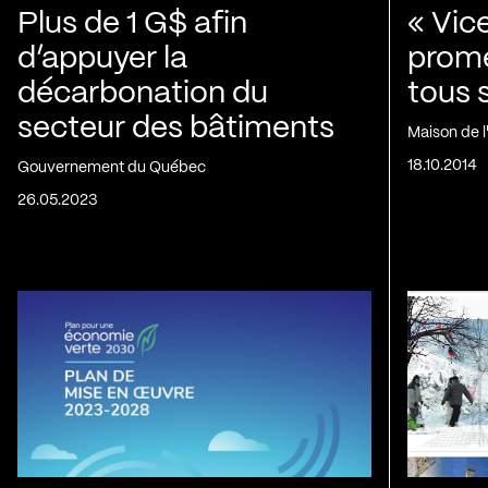
Plus de 1 G$ afin
« Vic
d’appuyer la
prom
décarbonation du
tous 
secteur des bâtiments
Maison de 
18.10.2014
Gouvernement du Québec
26.05.2023