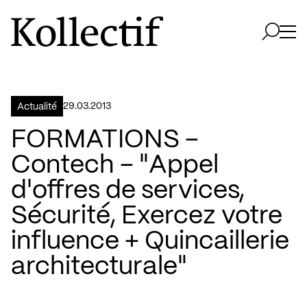
Aller à la page d'accueil
Logo Kollectif
Ouvri
Ouvrir 
29.03.2013
Actualité
FORMATIONS –
Contech – "Appel
d'offres de services,
Sécurité, Exercez votre
influence + Quincaillerie
architecturale"